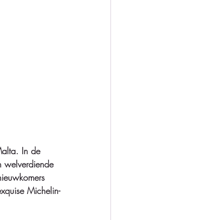
alta. In de 
n welverdiende 
 nieuwkomers 
xquise Michelin-