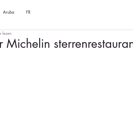
Aruba
FR
e lezen
Michelin sterrenrestauran