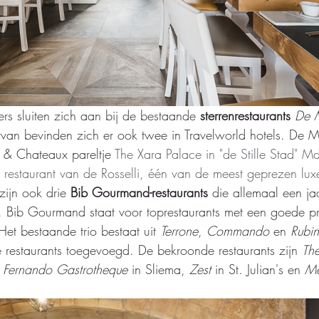
s sluiten zich aan bij de bestaande 
sterrenrestaurants 
De 
van bevinden zich er ook twee in Travelworld hotels. De 
s & Chateaux pareltje 
The Xara Palace in "de Stille Stad" M
 restaurant van de Rosselli, één van de meest geprezen luxe
 zijn ook drie 
Bib Gourmand-restaurants
 die allemaal een ja
 Bib Gourmand staat voor toprestaurants met een goede pri
Het bestaande trio bestaat uit 
Terrone
, 
Commando 
en 
Rubi
restaurants toegevoegd. De bekroonde restaurants zijn 
Th
 
Fernando Gastrotheque
 in Sliema, 
Zest 
in St. Julian's en 
Me