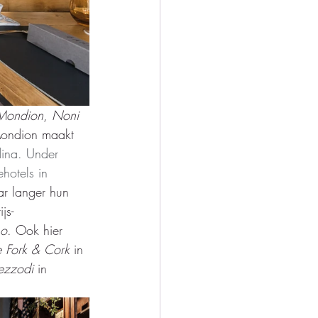
Mondion
, 
Noni 
Mondion maakt 
dina. Under 
hotels in 
ar langer hun 
js-
no
. Ook hier 
e Fork & Cork
 in 
zzodi 
in 