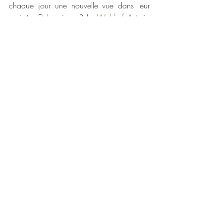
chaque jour une nouvelle vue dans leur 
assiette. Et le mieux ? Le 
Waldorf Astoria 
Ras Al Khaimah
, le 
Sofitel Al Hamra 
Beach Resort
 et le 
The Ritz-Carlton Al 
Hamra Beach
 se réservent directement 
chez Travelworld… pratique, non ? 15 
saveurs, 1 voyage… qui réservera le 
premier ? 😉
#rasalkhaimah
#alhamradinearound
#luxuryresorts
#escapadehivernale
#travelworld
FR
Recente blogposts
Alles weergeven