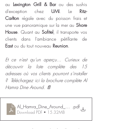
au 
Lexington Grill & Bar
 ou des sushis 
d’exception chez 
UMI
. Le 
Ritz-
Carlton
 régale avec du poisson frais et 
une vue panoramique sur la mer au 
Shore 
House
. Quant au 
Sofitel
, il transporte vos 
clients dans l’ambiance pétillante de 
East
 ou du tout nouveau 
Reunion
.
Et ce n’est qu’un aperçu… Curieux de 
découvrir la liste complète des 15 
adresses où vos clients pourront s’installer 
?  Téléchargez ici la brochure complète Al 
Hamra Dine Around. 📄
Al_Hamra_Dine_Around_Destination_factsheet 2025
.pdf
Download PDF • 15.32MB