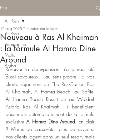
Post
All Posts
12 aug 2025
2 minuten om te lezen
All Posts
Nouveau à Ras Al Khaimah
Voorpagina
: la formule Al Hamra Dine
Malta
Around
Aruba
Réserver la demi-pension n’a jamais été 
FR
aussi savoureux… au sens propre ! Si vos 
clients séjournent au The Ritz-Carlton Ras 
Al Khaimah, Al Hamra Beach, au Sofitel 
Al Hamra Beach Resort ou au Waldorf 
Astoria Ras Al Khaimah, ils bénéficient 
désormais automatiquement de la formule 
exclusive 
Al Hamra Dine Around
. En clair 
? Moins de casse-tête, plus de saveurs. 
Vos clients logent dans un seul resort, mais 