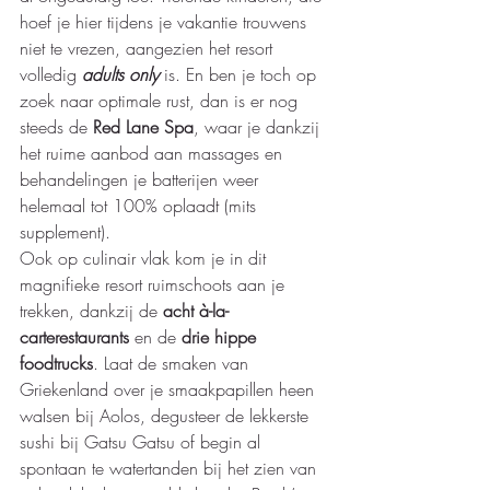
hoef je hier tijdens je vakantie trouwens 
niet te vrezen, aangezien het resort 
volledig 
adults only
 is. En ben je toch op 
zoek naar optimale rust, dan is er nog 
steeds de 
Red Lane Spa
, waar je dankzij 
het ruime aanbod aan massages en 
behandelingen je batterijen weer 
helemaal tot 100% oplaadt (mits 
supplement). 
Ook op culinair vlak kom je in dit 
magnifieke resort ruimschoots aan je 
trekken, dankzij de 
acht à-la-
carterestaurants
 en de 
drie hippe 
foodtrucks
. Laat de smaken van 
Griekenland over je smaakpapillen heen 
walsen bij Aolos, degusteer de lekkerste 
sushi bij Gatsu Gatsu of begin al 
spontaan te watertanden bij het zien van 