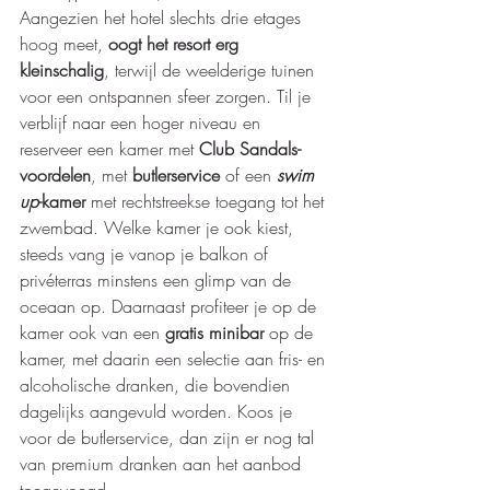
Aangezien het hotel slechts drie etages 
hoog meet, 
oogt het resort erg 
kleinschalig
, terwijl de weelderige tuinen 
voor een ontspannen sfeer zorgen. Til je 
verblijf naar een hoger niveau en 
reserveer een kamer met 
Club Sandals-
voordelen
, met 
butlerservice
 of een 
swim 
up
-kamer
 met rechtstreekse toegang tot het 
zwembad. Welke kamer je ook kiest, 
steeds vang je vanop je balkon of 
privéterras minstens een glimp van de 
oceaan op. Daarnaast profiteer je op de 
kamer ook van een 
gratis minibar
 op de 
kamer, met daarin een selectie aan fris- en 
alcoholische dranken, die bovendien 
dagelijks aangevuld worden. Koos je 
voor de butlerservice, dan zijn er nog tal 
van premium dranken aan het aanbod 
toegevoegd. 