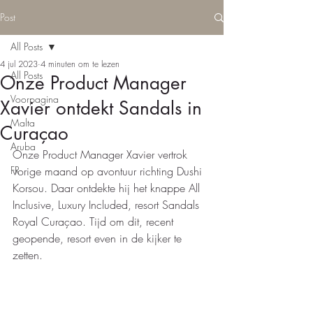
Post
All Posts
4 jul 2023
4 minuten om te lezen
All Posts
Onze Product Manager
Voorpagina
Xavier ontdekt Sandals in
Malta
Curaçao
Aruba
Onze Product Manager Xavier vertrok 
FR
vorige maand op avontuur richting Dushi 
Korsou. Daar ontdekte hij het knappe All 
Inclusive, Luxury Included, resort Sandals 
Royal Curaçao. Tijd om dit, recent 
geopende, resort even in de kijker te 
zetten. 