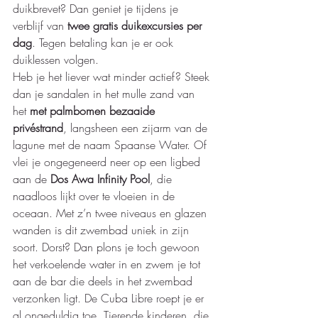
duikbrevet? Dan geniet je tijdens je 
verblijf van 
twee gratis duikexcursies per 
dag
. Tegen betaling kan je er ook 
duiklessen volgen. 
Heb je het liever wat minder actief? Steek 
dan je sandalen in het mulle zand van 
het 
met palmbomen bezaaide 
privéstrand
, langsheen een zijarm van de 
lagune met de naam Spaanse Water. Of 
vlei je ongegeneerd neer op een ligbed 
aan de 
Dos Awa Infinity Pool
, die 
naadloos lijkt over te vloeien in de 
oceaan. Met z’n twee niveaus en glazen 
wanden is dit zwembad uniek in zijn 
soort. Dorst? Dan plons je toch gewoon 
het verkoelende water in en zwem je tot 
aan de bar die deels in het zwembad 
verzonken ligt. De Cuba Libre roept je er 
al ongeduldig toe. Tierende kinderen, die 