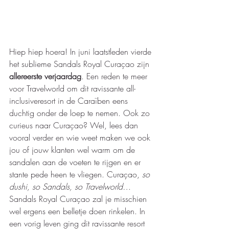
Hiep hiep hoera! In juni laatstleden vierde 
het sublieme Sandals Royal Curaçao zijn 
allereerste verjaardag
. Een reden te meer 
voor Travelworld om dit ravissante all-
inclusiveresort in de Caraïben eens 
duchtig onder de loep te nemen. Ook zo 
curieus naar Curaçao? Wel, lees dan 
vooral verder en wie weet maken we ook 
jou of jouw klanten wel warm om de 
sandalen aan de voeten te rijgen en er 
stante pede heen te vliegen. Curaçao, 
so 
dushi, so Sandals, so Travelworld…
Sandals Royal Curaçao zal je misschien 
wel ergens een belletje doen rinkelen. In 
een vorig leven ging dit ravissante resort 