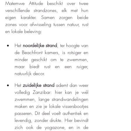
Matemwe Attitude beschikt over twee 
verschillende strandzones, elk met hun 
eigen karakter. Samen zorgen beide 
zones voor afwisseling tussen natuur, rust 
en lokale beleving: 
Het 
noordelijke strand
, ter hoogte van 
de Beachfront kamers, is rotsiger en 
minder geschikt om te zwemmen, 
maar biedt rust en een ruiger, 
natuurlijk decor.
Het 
zuidelijke strand
 ademt dan weer 
volledig Zanzibar: hier kan je wél 
zwemmen, lange strandwandelingen 
maken en zie je lokale vissersbootjes 
passeren. Dit deel voelt authentiek en 
levendig, zonder drukte. Hier bevindt 
zich ook de yogazone, en in de 