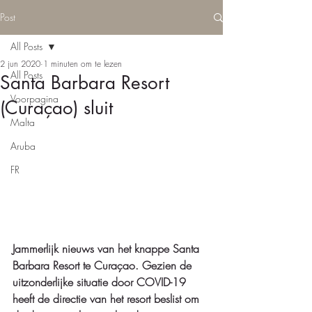
Post
All Posts
2 jun 2020
1 minuten om te lezen
All Posts
Santa Barbara Resort
Voorpagina
(Curaçao) sluit
Malta
Aruba
FR
Jammerlijk nieuws van het knappe Santa 
Barbara Resort te Curaçao. Gezien de 
uitzonderlijke situatie door COVID-19 
heeft de directie van het resort beslist om 