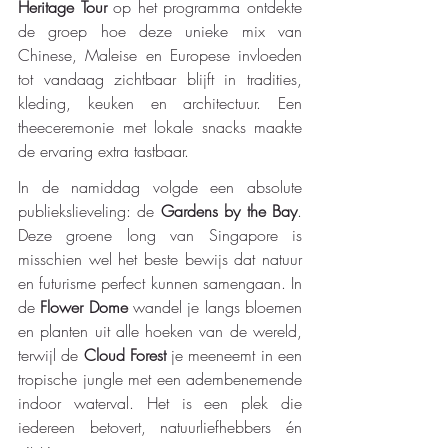
Heritage Tour
 op het programma ontdekte 
de groep hoe deze unieke mix van 
Chinese, Maleise en Europese invloeden 
tot vandaag zichtbaar blijft in tradities, 
kleding, keuken en architectuur. Een 
theeceremonie met lokale snacks maakte 
de ervaring extra tastbaar.
In de namiddag volgde een absolute 
publiekslieveling: de 
Gardens by the Bay
. 
Deze groene long van Singapore is 
misschien wel het beste bewijs dat natuur 
en futurisme perfect kunnen samengaan. In 
de 
Flower Dome
 wandel je langs bloemen 
en planten uit alle hoeken van de wereld, 
terwijl de 
Cloud Forest
 je meeneemt in een 
tropische jungle met een adembenemende 
indoor waterval. Het is een plek die 
iedereen betovert, natuurliefhebbers én 