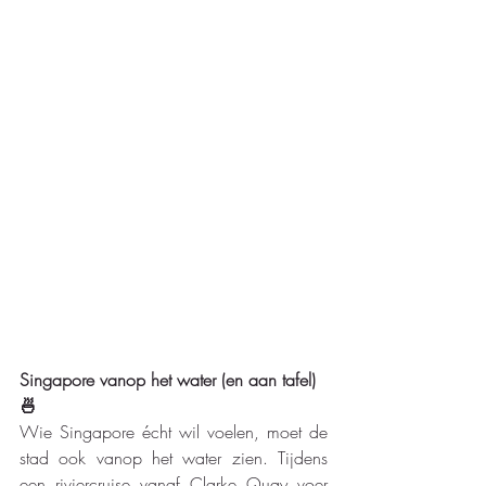
Singapore vanop het water (en aan tafel) 
🍜
Wie Singapore écht wil voelen, moet de 
stad ook vanop het water zien. Tijdens 
een riviercruise vanaf Clarke Quay voer 