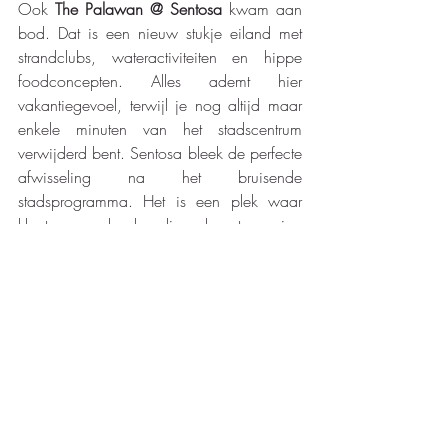
Ook 
The Palawan @ Sentosa
 kwam aan 
bod. Dat is een nieuw stukje eiland met 
strandclubs, wateractiviteiten en hippe 
foodconcepten. Alles ademt hier 
vakantiegevoel, terwijl je nog altijd maar 
enkele minuten van het stadscentrum 
verwijderd bent. Sentosa bleek de perfecte 
afwisseling na het bruisende 
stadsprogramma. Het is een plek waar 
klanten zowel adrenaline als ontspanning 
zullen vinden.