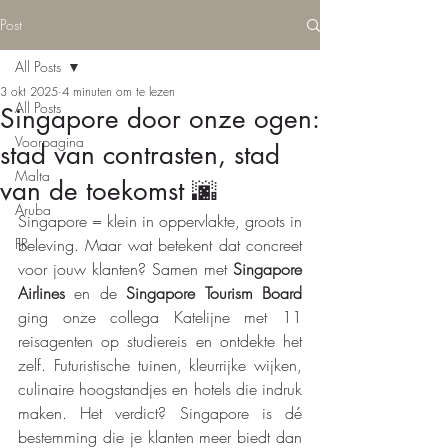
Post
All Posts
3 okt 2025
4 minuten om te lezen
All Posts
Singapore door onze ogen:
Voorpagina
stad van contrasten, stad
Malta
van de toekomst 🌆
Aruba
Singapore = klein in oppervlakte, groots in 
FR
beleving. Maar wat betekent dat concreet 
voor jouw klanten? Samen met 
Singapore 
Airlines
 en de 
Singapore Tourism Board 
ging onze collega Katelijne met 11 
reisagenten op studiereis en ontdekte het 
zelf. Futuristische tuinen, kleurrijke wijken, 
culinaire hoogstandjes en hotels die indruk 
maken. Het verdict? Singapore is dé 
bestemming die je klanten meer biedt dan 