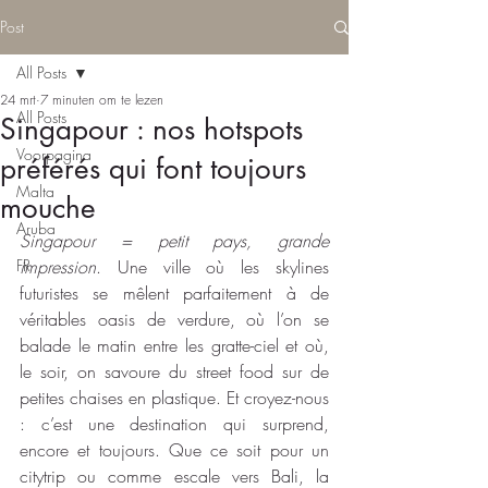
Post
All Posts
24 mrt
7 minuten om te lezen
All Posts
Singapour : nos hotspots
Voorpagina
préférés qui font toujours
Malta
mouche
Aruba
Singapour = petit pays, grande 
FR
impression
. Une ville où les skylines 
futuristes se mêlent parfaitement à de 
véritables oasis de verdure, où l’on se 
balade le matin entre les gratte-ciel et où, 
le soir, on savoure du street food sur de 
petites chaises en plastique. Et croyez-nous 
: c’est une destination qui surprend, 
encore et toujours. Que ce soit pour un 
citytrip ou comme escale vers Bali, la 