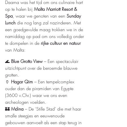
Daarna was het tijd om ons culinaire hart 
op te halen bij 
Malta Marriott Resort & 
Spa
, waar we genoten van een 
Sunday 
Lunch 
die nog lang zal nazinderen. 
Met 
een goedgevulde maag trokken we in de 
namiddag op pad om ons volledig onder 
te dompelen in de 
rijke cultuur en natuur
van Malta:
🌊 
Blue Grotto View
 – Een spectaculair 
uitzichtpunt over de beroemde blauwe 
grotten.
🏺 
Hagar Qim
 – Een tempelcomplex 
ouder dan de piramiden van Egypte 
(3600 v.Chr.) waar we ons even 
archeologen voelden.
🏰 
Mdina
 – De ‘Stille Stad’ die met haar 
smalle steegjes en eeuwenoude 
gebouwen aanvoelt als een stap terug in 