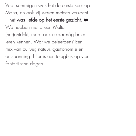
Voor sommigen was het de eerste keer op 
Malta, en ook zij waren meteen verkocht 
– het 
was liefde op het eerste gezicht. 
❤️
We hebben niet alleen Malta 
(her)ontdekt, maar ook elkaar n
ó
g beter 
leren kennen. Wat we beleefden? Een 
mix van cultuur, natuur, gastronomie en 
ontspanning. Hier is een terugblik op vier 
fantastische dagen! 