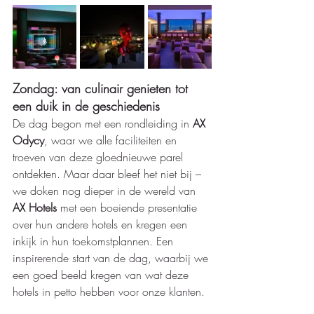
Zondag: 
van culinair genieten tot 
een duik in de geschiedenis
De dag begon met een rondleiding in 
AX 
Odycy
, waar we alle faciliteiten en 
troeven van deze gloednieuwe parel 
ontdekten. Maar daar bleef het niet bij – 
we doken nog dieper in de wereld van 
AX Hotels
 met een boeiende presentatie 
over hun andere hotels en kregen een 
inkijk in hun toekomstplannen. Een 
inspirerende start van de dag, waarbij we 
een goed beeld kregen van wat deze 
hotels in petto hebben voor onze klanten.