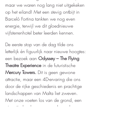
maar we waren nog lang niet uitgekeken 
op het eiland!
Met een stevig ontbijt in 
Barceló Fortina tankten we nog even 
energie, terwijl we dit gloednieuwe 
vijfsterrenhotel beter leerden kennen.
De eerste stop van de dag tilde ons 
letterlijk én figuurlijk naar nieuwe hoogtes: 
een bezoek aan 
Odyssey – The Flying 
Theatre Experience
 in de futuristische 
Mercury Towers.
 Dit is geen gewone 
attractie, maar
een 4D-ervaring die ons 
door de rijke geschiedenis en prachtige 
landschappen van Malta liet zweven. 
Met onze voeten los van de grond, een 
gigantisch scherm en meeslepende 
effecten, 
voelden we ons even zelf een 
deel van de Maltese geschiedenis.
 Een 
verbluffende manier om Malta vanuit een 