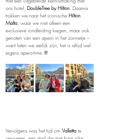
met een uitgebreide kennismaking met 
ons hotel, 
DoubleTree by Hilton
. 
Daarna 
trokken we naar het iconische 
Hilton 
Malta
, waar we niet alleen een 
exclusieve rondleiding kregen, maar ook 
genoten van een apero in het zonnetje
 – 
want laten we eerlijk zijn, het is altijd wel 
ergens apero-time.
🥂
Vervolgens was het tijd om 
Valletta
 te 
veroveren
, een stad die met haar rijke 