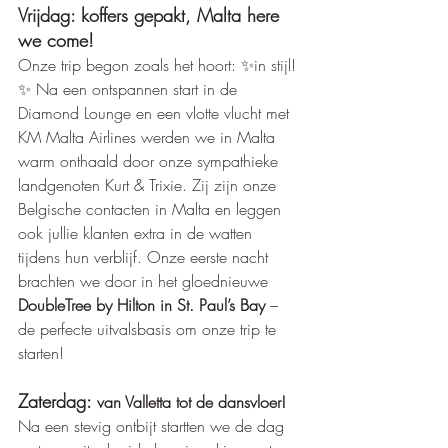
Vrijdag: koffers gepakt, Malta here 
we come! 
Onze trip begon zoals het hoort: ✨in stijl!
✨ Na een ontspannen start in de 
Diamond Lounge en een vlotte vlucht met 
KM Malta Airlines werden we in Malta 
warm onthaald door onze sympathieke 
landgenoten Kurt & Trixie. Zij zijn onze 
Belgische contacten in Malta en leggen 
ook jullie klanten extra in de watten 
tijdens hun verblijf. Onze eerste nacht 
brachten we door in het gloednieuwe 
DoubleTree by Hilton in St. Paul’s Bay
 – 
de perfecte uitvalsbasis om onze trip te 
starten!
Zaterdag: 
van Valletta tot de dansvloer!
Na een stevig ontbijt startten we de dag 