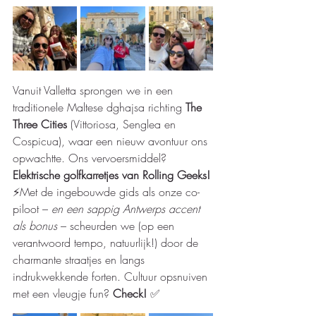
Vanuit Valletta sprongen we in een 
traditionele Maltese dghajsa
richting 
The 
Three Cities
 (Vittoriosa, Senglea en 
Cospicua), waar een nieuw avontuur ons 
opwachtte. Ons vervoersmiddel? 
Elektrische golfkarretjes van Rolling Geeks!
⚡Met de ingebouwde gids als onze co-
piloot – 
en een sappig Antwerps accent 
als bonus
 – scheurden we (op een 
verantwoord tempo, natuurlijk!) door de 
charmante straatjes en langs 
indrukwekkende forten. Cultuur opsnuiven 
met een vleugje fun? 
Check! 
✅