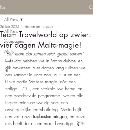
Post
All Posts
26 feb 2025
4 minuten om te lezen
All Posts
Team Travelworld op zwier:
Voorpagina
vier dagen Malta-magie!
Malta
"Een team dat samen reist, groeit samen"
– en dat hebben we in Malta dubbel en 
Aruba
dik bewezen! Vier dagen lang ruilden we 
FR
ons kantoor in voor zon, cultuur en een 
flinke portie Maltese magie. Met een 
zalige 
17°C
, een strakblauwe hemel en 
een goedgevuld programma, waren alle 
ingrediënten aanwezig voor een 
onvergetelijke teambuilding. Malta blijft 
een van onze 
topbestemmingen
, en deze 
reis heeft dat alleen maar bevestigd. 
🥇✨