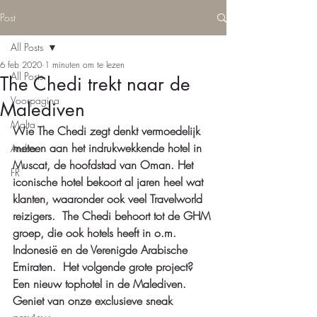
Post
All Posts
6 feb 2020
1 minuten om te lezen
All Posts
The Chedi trekt naar de
Voorpagina
Malediven
Malta
Wie The Chedi zegt denkt vermoedelijk 
meteen aan het indrukwekkende hotel in 
Aruba
Muscat, de hoofdstad van Oman. Het 
FR
iconische hotel bekoort al jaren heel wat 
klanten, waaronder ook veel Travelworld 
reizigers.  The Chedi behoort tot de GHM 
groep, die ook hotels heeft in o.m. 
Indonesië en de Verenigde Arabische 
Emiraten.  Het volgende grote project? 
Een nieuw tophotel in de Malediven. 
Geniet van onze exclusieve sneak 