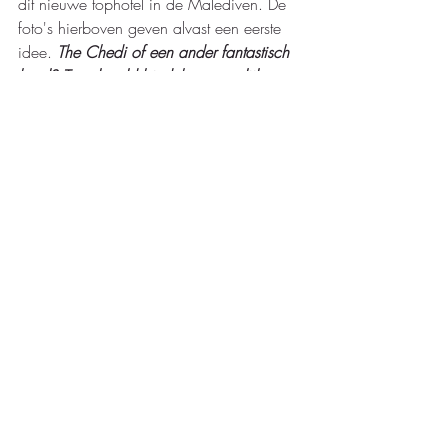
dit nieuwe tophotel in de Malediven. De 
foto's hierboven geven alvast een eerste 
idee. 
The Chedi of een ander fantastisch 
hotel? Travelworld biedt het natuurlijk 
allemaal aan. Contacteer ons voor alle 
verdere info en/of een vrijblijvende 
prijsofferte. 
Voorpagina
Recente blogposts
Alles weergeven