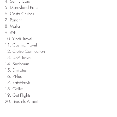
4. Sunny Cars
5. Disneyland Paris
6. Costa Cruises
7. Ponant
8. Malta
9. VAB
10. Yindi Travel
11. Cosmic Travel
12. Cruise Connection
13. USA Travel
14. Seabourn
15. Emirates
16. 7Plus
17. RateHawk
18. Gallia
19. Get Flights
20. Brussels Airport
21. YelloSun
22. Gérald en Amérique