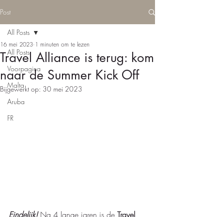
Post
All Posts
16 mei 2023
1 minuten om te lezen
All Posts
Travel Alliance is terug: kom
Voorpagina
naar de Summer Kick Off
Malta
Bijgewerkt op:
30 mei 2023
Aruba
FR
Eindelijk!
 Na 4 lange jaren is de 
Travel 