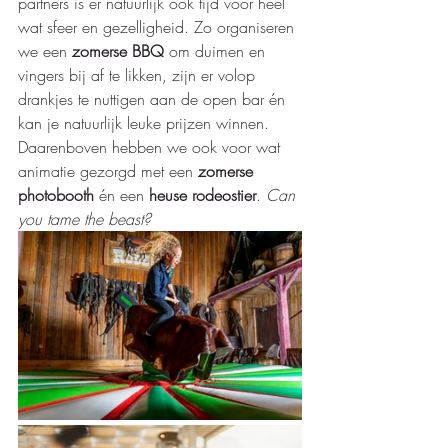
partners is er natuurlijk ook tijd voor heel 
wat sfeer en gezelligheid. Zo organiseren 
we een 
zomerse BBQ 
om duimen en 
vingers bij af te likken, zijn er volop 
drankjes te nuttigen aan de open bar én 
kan je natuurlijk leuke prijzen winnen. 
Daarenboven hebben we ook voor wat 
animatie gezorgd met een 
zomerse 
photobooth
 én een 
heuse rodeostier
. 
Can 
you tame the beast? 