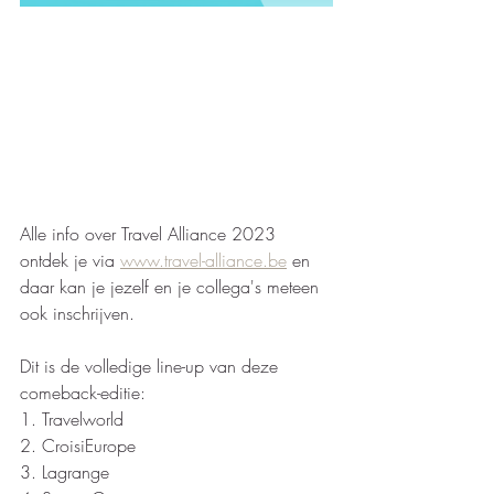
Alle info over Travel Alliance 2023 
ontdek je via 
www.travel-alliance.be
 en 
daar kan je jezelf en je collega's meteen 
ook inschrijven. 
Dit is de volledige line-up van deze 
comeback-editie:
1. Travelworld
2. CroisiEurope
3. Lagrange