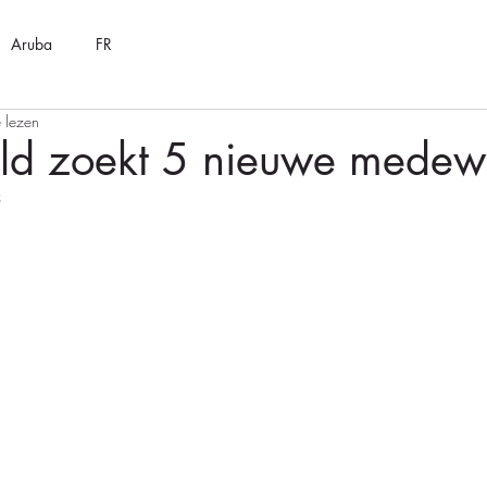
Aruba
FR
 lezen
rld zoekt 5 nieuwe medew
3