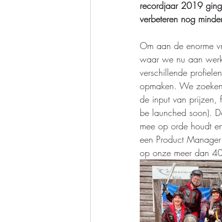
recordjaar 2019 ging
verbeteren nog minder.
Om aan de enorme vra
waar we nu aan werke
verschillende profiel
opmaken. We zoeken o
de input van prijzen,
be launched soon). D
mee op orde houdt en 
een Product Manager m
op onze meer dan 40 