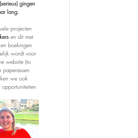
erieus) gingen 
aar lang. 
ele projecten 
kers
 en dit met 
s en boekingen 
lijk wordt voor 
e website (to 
e paperassen 
oeken we ook 
opportuniteiten 