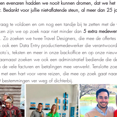
en evenaren hadden we nooit kunnen dromen, dat we het (s
 Bedankt voor jullie niet-aflatende steun, al meer dan 25 j
ag te voldoen en om nog een tandje bij te zetten met de v
n zijn we op zoek naar niet minder dan 
5 extra medewer
en. Zo zoeken we twee Travel Designers, die mee de offerte
ok een Data Entry productiemedewerker die verantwoorde
 foto's, teksten en meer in onze backoffice en op onze nieuw
aarnaast zoeken we ook een administratief bediende die d
de vele facturen en betalingen mee verwerkt. Tenslotte z
et een hart voor verre reizen, die mee op zoek gaat naar 
bestemmingen ver weg of dichterbij. 