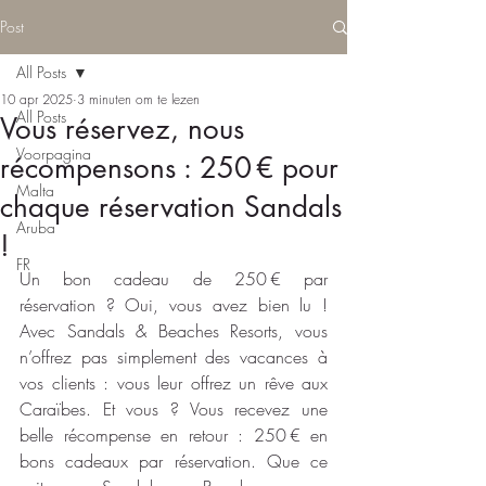
Post
All Posts
10 apr 2025
3 minuten om te lezen
All Posts
Vous réservez, nous
Voorpagina
récompensons : 250 € pour
Malta
chaque réservation Sandals
Aruba
!
FR
Un bon cadeau de 250 € par 
réservation ? Oui, vous avez bien lu ! 
Avec Sandals & Beaches Resorts, vous 
n’offrez pas simplement des vacances à 
vos clients : vous leur offrez un rêve aux 
Caraïbes. Et vous ? Vous recevez une 
belle récompense en retour : 250 € en 
bons cadeaux par réservation. Que ce 