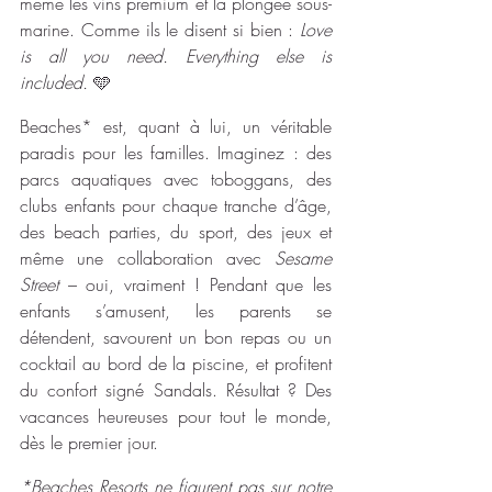
même les vins premium et la plongée sous-
marine. Comme ils le disent si bien : 
Love 
is all you need. Everything else is 
included.
 🩵
Beaches* est, quant à lui, un véritable 
paradis pour les familles. Imaginez : des 
parcs aquatiques avec toboggans, des 
clubs enfants pour chaque tranche d’âge, 
des beach parties, du sport, des jeux et 
même une collaboration avec 
Sesame 
Street
 – oui, vraiment ! Pendant que les 
enfants s’amusent, les parents se 
détendent, savourent un bon repas ou un 
cocktail au bord de la piscine, et profitent 
du confort signé Sandals. Résultat ? Des 
vacances heureuses pour tout le monde, 
dès le premier jour.
*Beaches Resorts ne figurent pas sur notre 