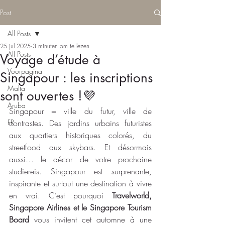
Post
All Posts
25 jul 2025
3 minuten om te lezen
All Posts
Voyage d’étude à
Voorpagina
Singapour : les inscriptions
Malta
sont ouvertes !💜
Aruba
Singapour = ville du futur, ville de 
FR
contrastes. Des jardins urbains futuristes 
aux quartiers historiques colorés, du 
streetfood aux skybars. Et désormais 
aussi… le décor de votre prochaine 
studiereis. Singapour est surprenante, 
inspirante et surtout une destination à vivre 
en vrai. C’est pourquoi 
Travelworld, 
Singapore Airlines et le Singapore Tourism 
Board
 vous invitent cet automne à une 