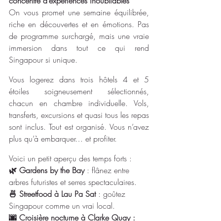
concentré d’expériences inoubliables
On vous promet une semaine équilibrée, 
riche en découvertes et en émotions. Pas 
de programme surchargé, mais une vraie 
immersion dans tout ce qui rend 
Singapour si unique.
Vous logerez dans trois hôtels 4 et 5 
étoiles soigneusement sélectionnés, 
chacun en chambre individuelle. Vols, 
transferts, excursions et quasi tous les repas 
sont inclus. Tout est organisé. Vous n’avez 
plus qu’à embarquer… et profiter.
Voici un petit aperçu des temps forts :
🌿 Gardens by the Bay
 : flânez entre 
arbres futuristes et serres spectaculaires.
🍜 Streetfood à Lau Pa Sat 
: goûtez 
Singapour comme un vrai local.
🌆 Croisière nocturne à Clarke Quay :