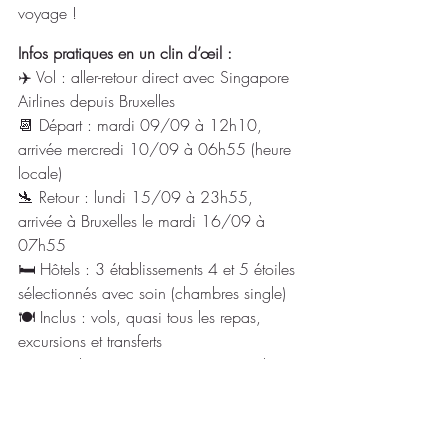
voyage !
Infos pratiques en un clin d’œil :
✈️ Vol : aller-retour direct avec Singapore 
Airlines depuis Bruxelles
📆 Départ : mardi 09/09 à 12h10, 
arrivée mercredi 10/09 à 06h55 (heure 
locale)
🛬 Retour : lundi 15/09 à 23h55, 
arrivée à Bruxelles le mardi 16/09 à 
07h55
🛏️ Hôtels : 3 établissements 4 et 5 étoiles 
sélectionnés avec soin (chambres single)
🍽️ Inclus : vols, quasi tous les repas, 
excursions et transferts
📝 Formalités : passeport international 
(valide minimum 6 mois). Pas de visa 
nécessaire, juste remplir la SG Arrival 
Card en ligne (rapide et facile).