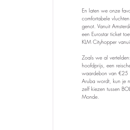
En laten we onze favor
comfortabele vluchten
genot. Vanuit Amsterda
een Eurostar ticket to
KLM Cityhopper vanuit 
Zoals we al vertelden
hoofdprijs, een reisc
waardebon van €25 naa
Aruba wordt, kun je n
zelf kiezen tussen B
Monde. 