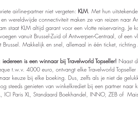
iete airline-partner niet vergeten: 
KLM
. Met hun uitstekende
 en wereldwijde connectiviteit maken ze van reizen naar 
m staat KLM altijd garant voor een vlotte reiservaring. Je k
evoegen vanuit Brussel-Zuid of Antwerpen-Centraal, of een v
Brussel. Makkelijk en snel, allemaal in één ticket, richting
: 
iedereen is een winnaar bij Travelworld Topseller!
 Naast d
heque t.w.v. 4000 euro, ontvangt elke Travelworld Topseller
r keuze bij elke boeking. Dus, zelfs als je niet de gelukk
og steeds genieten van winkelkrediet bij een partner naar k
OL, ICI Paris XL, Standaard Boekhandel, INNO, ZEB of  Mai