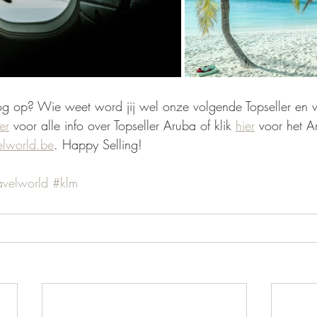
g op? Wie weet word jij wel onze volgende Topseller en wi
er
 voor alle info over Topseller Aruba of klik 
hier
 voor het 
elworld.be
. Happy Selling! 
avelworld
#klm