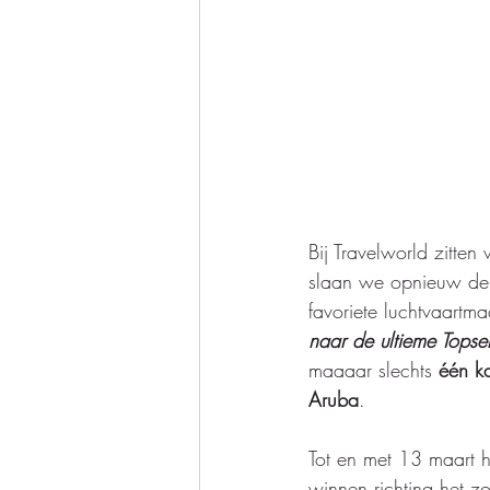
Bij Travelworld zitten
slaan we opnieuw de 
favoriete luchtvaartm
naar de ultieme Topse
maaaar slechts 
één ka
Aruba
.
Tot en met 13 maart 
winnen richting het z