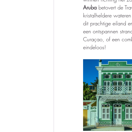
Aruba
 betovert de Tr
kristalheldere watere
dit prachtige eiland 
een ontspannen strand
Curaçao, of een comb
eindeloos!