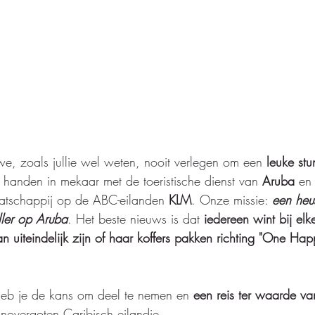
 we, zoals jullie wel weten, nooit verlegen om een 
leuke stu
handen in mekaar met de toeristische dienst van 
Aruba
 en
aatschappij op de ABC-eilanden 
KLM
. Onze missie: 
een heu
ller op Aruba
. Het beste nieuws is dat 
iedereen wint bij el
n uiteindelijk zijn of haar koffers pakken richting "One Hap
heb je de kans om deel te nemen en 
een reis ter waarde 
onovergoten Caribisch eilandje. 