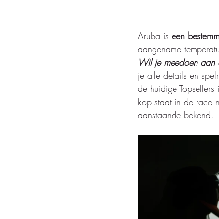
Aruba is 
een bestemmi
aangename temperature
Wil je meedoen aan 
je alle details en spe
de huidige Topsellers
kop staat in de race
aanstaande bekend. 