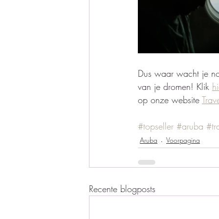
Dus waar wacht je no
van je dromen! Klik 
hi
op onze website 
Trav
#topseller
#aruba
#tr
Aruba
Voorpagina
Recente blogposts