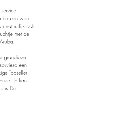
 service, 
Aruba een waar 
an natuurlijk ook 
luchtje met de 
 Aruba. 
e grandioze 
 sowieso een 
ige Topseller 
euze. Je kan 
sons Du 