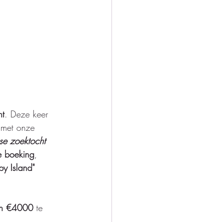
nt
. Deze keer 
 met onze 
se zoektocht 
ke boeking
, 
py Island" 
van €4000
 te 