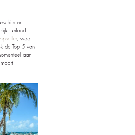
eschijn en 
ijke eiland. 
opseller
, waar 
ook de Top 5 van 
 momenteel aan 
 maart 