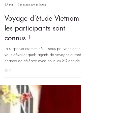
17 mrt
2 minuten om te lezen
Voyage d’étude Vietnam :
les participants sont
connus !
Le suspense est terminé… nous pouvons enfin
vous dévoiler quels agents de voyages auront la
chance de célébrer avec nous les 30 ans de
Travelworld cet été, au cœur du fascinant
Vietnam ! Du 4 au 12 juin 2026 , Travelworld
et Emirates emmèneront 11 agents de voyages
vers une destination qui figure depuis longtemps
en haut de notre bucket list : le Vietnam . Au
cours de ce voyage d’étude, nous découvrirons