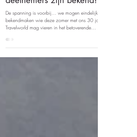
17 mrt
2 minuten om te lezen
Studiereis Vietnam: de
deelnemers zijn bekend!
De spanning is voorbij… we mogen eindelijk
bekendmaken wie deze zomer met ons 30 jaar
Travelworld mag vieren in het betoverende
Vietnam ! Van 4 t.e.m. 12 juni 2026 nemen
Travelworld en Emirates elf reisagenten mee
naar een bestemming die al jaren hoog op
onze bucketlist staat: Vietnam. Tijdens deze
studiereis ontdekken we het beste van Noord-
Vietnam, van het bruisende Hanoi tot de groene
rijstvelden en berglandschappen van Mai
Chau, en natuurlijk de iconische kalksteenform