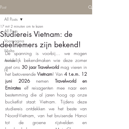
Post
All Posts
17 mrt
2 minuten om te lezen
All Posts
Studiereis Vietnam: de
Voorpagina
deelnemers zijn bekend!
Malta
De spanning is voorbij… we mogen 
eindelijk bekendmaken wie deze zomer 
Aruba
met ons 
30 jaar Travelworld 
mag vieren in 
FR
het betoverende 
Vietnam
!
Van 
4 t.e.m. 12 
juni 2026
 nemen 
Travelworld en 
Emirates
 elf reisagenten mee naar een 
bestemming die al jaren hoog op onze 
bucketlist staat: Vietnam. Tijdens deze 
studiereis ontdekken we het beste van 
Noord-Vietnam, van het bruisende Hanoi 
tot de groene rijstvelden en 