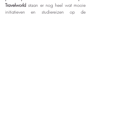
Travelworld
 staan er nog heel wat mooie 
initiatieven en studiereizen op de 
planning.
Stay tuned via 
Topseller
, want wie weet 
stap jij binnenkort mee op het vliegtuig 
naar een volgende bestemming. ✈️
🩵
#studiereis
#deelnemers
#vietnam
#emirates
#travelworld
Voorpagina
Recente blogposts
Alles weergeven