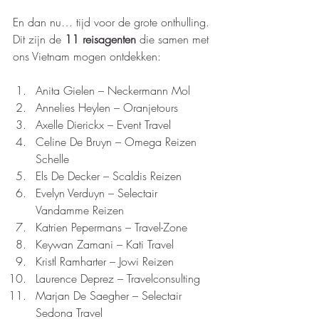
En dan nu… tijd voor de grote onthulling. 
Dit zijn de 
11 reisagenten
 die samen met 
ons Vietnam mogen ontdekken:
Anita Gielen 
–
 Neckermann Mol
Annelies Heylen 
–
 Oranjetours
Axelle Dierickx 
– 
Event Travel
Celine De Bruyn 
–
 Omega Reizen 
Schelle
Els De Decker 
–
 Scaldis Reizen
Evelyn Verduyn 
–
 Selectair 
Vandamme Reizen
Katrien Pepermans 
–
 Travel-Zone
Keywan Zamani 
–
 Kati Travel
Kristl Ramharter 
–
 Jowi Reizen
Laurence Deprez 
–
 Travelconsulting
Marjan De Saegher 
–
 Selectair 
Sedona Travel