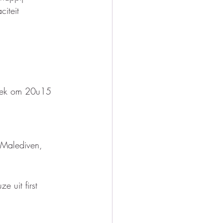
iteit 
trek om 20u15 
 Malediven, 
 uit first 