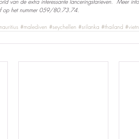
rld van de extra interessante lanceringstarieven.  Meer info
 of op het nummer 059/80.73.74. 
auritius
#malediven
#seychellen
#srilanka
#thailand
#viet