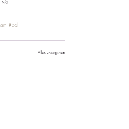
 via 
nam
#bali
Alles weergeven