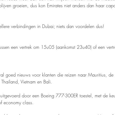
blijven groeien, dus kon Emirates niet anders dan haar capac
snellere verbindingen in Dubai; niets dan voordelen dus! 
tussen een vertrek om 15u05 (aankomst 23u40) of een ver
oral goed nieuws voor klanten die reizen naar Mauritius, de
 Thailand, Vietnam en Bali. 
 uitgevoerd door een Boeing 777-300ER toestel, met de keuze
of economy class.   